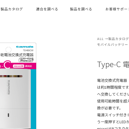
製品カタログ
適合を調べる
製品を調べる
お客様サポー
ALL
製品カタログ（
モバイルバッテリー
Type-C
電池交換式充電器
は約1時間程度で
へ交換してくださ
使用可能時間を超
換が必要です。
電源スイッチ付き※
う一度押すとLED
microUSBコネ