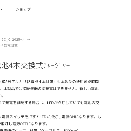
ト
ショップ
C_C 2025~）
乾電池式
 電池4本交換式ﾁｬｰｼﾞｬｰ
（単3形アルカリ乾電池４本付属）※本製品の使用可能時間
す。本製品では接続機器の満充電はできません。新しい電池
い。
えて充電を継続する場合は、LEDが点灯していても電池の交
電源スイッチを押すとLEDが点灯し電源ONになります。も
が消灯し電源OFFになります。
クタ充電通信ケーブル付属（ケーブル長 約90cm）