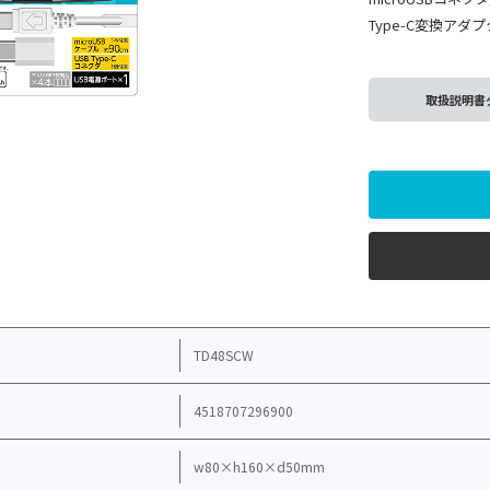
Type-C変換アダ
取扱説明書
TD48SCW
4518707296900
w80×h160×d50mm