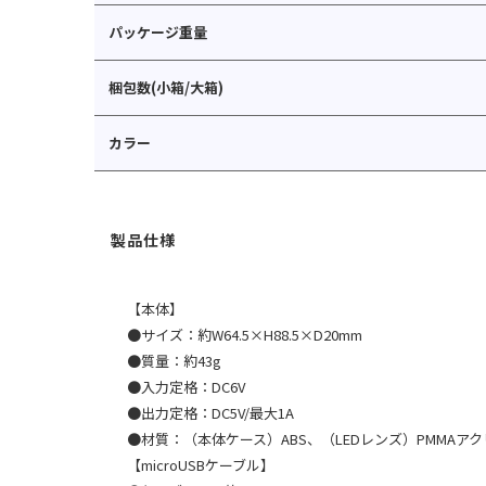
パッケージ重量
梱包数(小箱/大箱)
カラー
【本体】
●サイズ：約W64.5×H88.5×D20mm
●質量：約43g
●入力定格：DC6V
●出力定格：DC5V/最大1A
●材質：（本体ケース）ABS、（LEDレンズ）PMMAア
【microUSBケーブル】