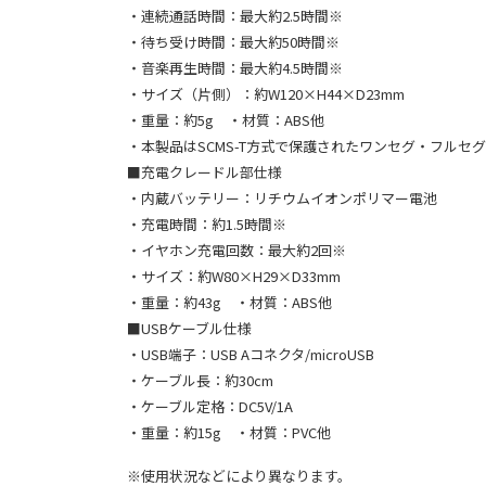
・連続通話時間：最大約2.5時間※
・待ち受け時間：最大約50時間※
・音楽再生時間：最大約4.5時間※
・サイズ（片側）：約W120×H44×D23mm
・重量：約5g ・材質：ABS他
・本製品はSCMS-T方式で保護されたワンセグ・フルセ
■充電クレードル部仕様
・内蔵バッテリー：リチウムイオンポリマー電池
・充電時間：約1.5時間※
・イヤホン充電回数：最大約2回※
・サイズ：約W80×H29×D33mm
・重量：約43g ・材質：ABS他
■USBケーブル仕様
・USB端子：USB Aコネクタ/microUSB
・ケーブル長：約30cm
・ケーブル定格：DC5V/1A
・重量：約15g ・材質：PVC他
※使用状況などにより異なります。