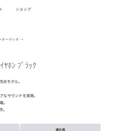
ト
ショップ
オーディオ
ｽｲﾔﾎﾝ ﾌﾞﾗｯｸ
拠防水モデル。
リアなサウンドを実現。
電。
作。
適合表