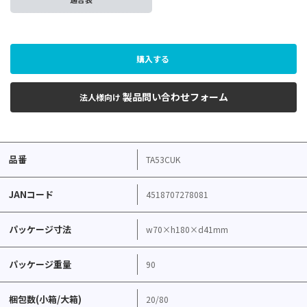
購入する
製品問い合わせフォーム
法人様向け
品番
TA53CUK
JANコード
4518707278081
パッケージ寸法
w70×h180×d41mm
パッケージ重量
90
梱包数(小箱/大箱)
20/80