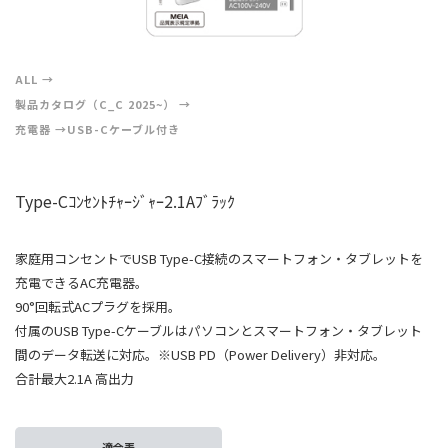
ALL
製品カタログ（C_C 2025~）
充電器
USB-Cケーブル付き
Type-Cｺﾝｾﾝﾄﾁｬｰｼﾞｬｰ2.1Aﾌﾞﾗｯｸ
家庭用コンセントでUSB Type-C接続のスマートフォン・タブレットを
充電できるAC充電器。
90°回転式ACプラグを採用。
付属のUSB Type-Cケーブルはパソコンとスマートフォン・タブレット
間のデータ転送に対応。※USB PD（Power Delivery）非対応。
合計最大2.1A 高出力
適合表