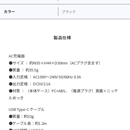
カラー
ブラック
AC充電器
●サイズ ： 約W35×H44×D30mm（ACプラグ含まず）
●質量 ： 約35.5g
●入力定格 ： AC100V〜240V 50/60Hz 0.3A
●出力定格 ： DC5V/2.1A
●材質 ： （本体ケース）PC+ABS、（電源プラグ）真鍮＋ニッケ
ルめっき
USB Type-C ケーブル
●質量：約32g
●ケーブル長：約1.2m