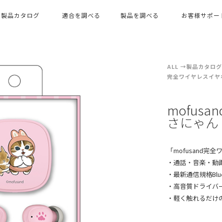
製品カタログ
適合を調べる
製品を調べる
お客様サポー
ALL
製品カタログ（
完全ワイヤレスイヤ
mofus
さにゃ
「mofusand
・通話・音楽・動
・最新通信規格Bluet
・高音質ドライバ
・軽く触れるだけ