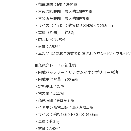
・充電時間：約1.5時間※
・連続通話時間：最大約3.5時間※
・音楽再生時間：最大約5時間※
・サイズ（片側）：約W15.8×H20×D26.3mm
・重量（片側）：約3.5g
・防水レベル:IPX4
・材質：ABS他
・本製品はSCMS-T方式で保護されたワンセグ・フルセ
■充電クレードル部仕様
・内蔵バッテリー：リチウムイオンポリマー電池
・内蔵電池容量：300mAh
・定格電圧：3.7V
・電力量：1.11Wh
・充電時間：約2時間※
・イヤホン充電回数：最大約2回※
・サイズ：約W47.6×H30.5×D47.6mm
・重量：約31g
・材質：ABS他