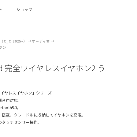
ト
ショップ
C_C 2025~）
オーディオ
ホン
and 完全ワイヤレスイヤホン2 う
ん
完全ワイヤレスイヤホン」シリーズ
画音声対応。
ooth5.3。
ー搭載、クレードルに収納してイヤホンを充電。
のタッチセンサー操作。