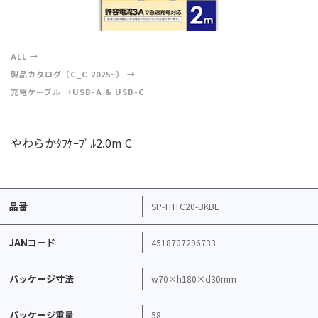
ALL
製品カタログ（C_C 2025~）
充電ケーブル
USB-A & USB-C
やわらかﾀﾌｹｰﾌﾞﾙ2.0m C
品番
SP-THTC20-BKBL
JANコード
4518707296733
パッケージ寸法
w70×h180×d30mm
パッケージ重量
58