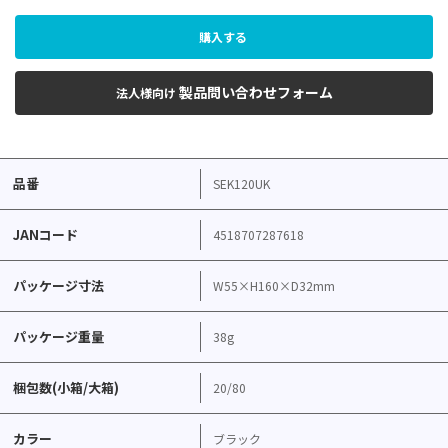
購入する
製品問い合わせフォーム
法人様向け
品番
SEK120UK
JANコード
4518707287618
パッケージ寸法
W55×H160×D32mm
パッケージ重量
38g
梱包数(小箱/大箱)
20/80
カラー
ブラック