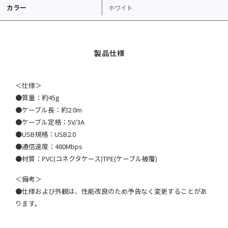
カラー
ホワイト
＜仕様＞
●質量：約45g
●ケーブル長：約2.0m
●ケーブル定格：5V/3A
●USB規格：USB2.0
●通信速度：480Mbps
●材質：PVC(コネクタケース)TPE(ケーブル被覆)
＜備考＞
●仕様および外観は、性能改良のため予告なく変更することがあ
ります。