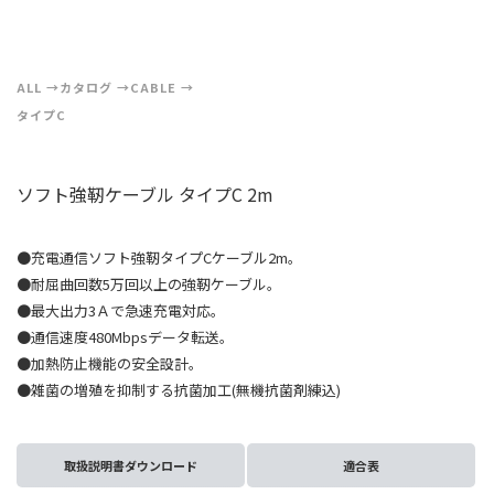
ALL
カタログ
CABLE
タイプC
ソフト強靭ケーブル タイプC 2m
●充電通信ソフト強靭タイプCケーブル2m。
●耐屈曲回数5万回以上の強靭ケーブル。
●最大出力3Ａで急速充電対応。
●通信速度480Mbpsデータ転送。
●加熱防止機能の安全設計。
●雑菌の増殖を抑制する抗菌加工(無機抗菌剤練込)
取扱説明書ダウンロード
適合表