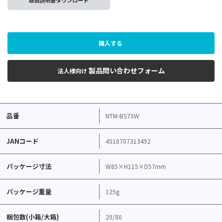
取扱説明書ダウンロード
購入する
製品問い合わせフォーム
法人様向け
品番
NTM-BS75W
JANコード
4518707313492
パッケージ寸法
W85×H115×D57mm
パッケージ重量
125g
梱包数(小箱/大箱)
20/80