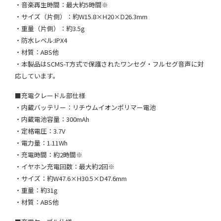
・音楽再生時間：最大約5時間※
・サイズ（片側）：約W15.8×H20×D26.3mm
・重量（片側）：約3.5g
・防水レベル:IPX4
・材質：ABS他
・本製品はSCMS-T方式で保護されたワンセグ・フルセグ音声に対
応しています。
■充電クレードル部仕様
・内蔵バッテリー：リチウムイオンポリマー電池
・内蔵電池容量：300mAh
・定格電圧：3.7V
・電力量：1.11Wh
・充電時間：約2時間※
・イヤホン充電回数：最大約2回※
・サイズ：約W47.6×H30.5×D47.6mm
・重量：約31g
・材質：ABS他