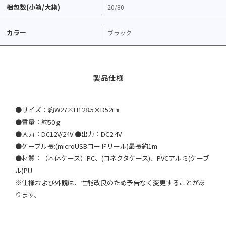
梱包数(小箱/大箱)
20/80
カラー
ブラック
●サイズ：約W27×H128.5×D52㎜
●質量：約50ｇ
●入力：DC12V/24V ●出力：DC2.4V
●ケーブル長:(microUSBコードリール)最長約1m
●材質：（本体ケース）PC、(コネクタケース)、PVCアルミ(ケーブ
ル)PU
※仕様および外観は、性能改良のため予告なく変更することがあ
ります。