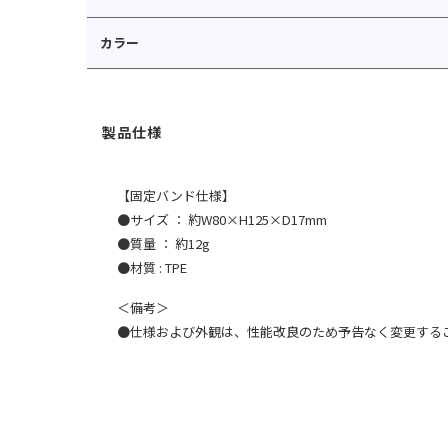
カラー
【固定バンド仕様】
●サイズ ： 約W80×H125×D17mm
●質量 ： 約12g
●材質 : TPE
＜備考＞
●仕様および外観は、性能改良のため予告なく変更する