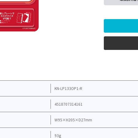
KN-LP133OP1-R
4518707314161
W95×H205×D27mm
93g