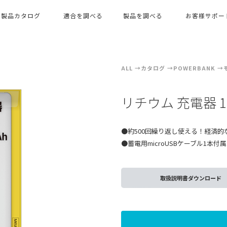
製品カタログ
適合を調べる
製品を調べる
お客様サポー
ALL
カタログ
POWERBANK
リチウム 充電器 10
●約500回繰り返し使える！経済
●蓄電用microUSBケーブル1本付属
取扱説明書ダウンロード