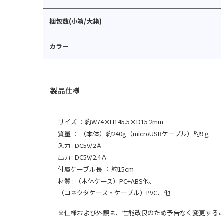
梱包数(小箱/大箱)
カラー
サイズ ：約W74×H145.5×D15.2mm
質量 ： （本体）約240g（microUSBケーブル）約9ｇ
入力 : DC5V/2Ａ
出力 : DC5V/2.4Ａ
付属ケーブル長 ： 約15cm
材質 : （本体ケース）PC+ABS他、
（コネクタケース・ケーブル）PVC、他
※仕様および外観は、性能改良のため予告なく変更する