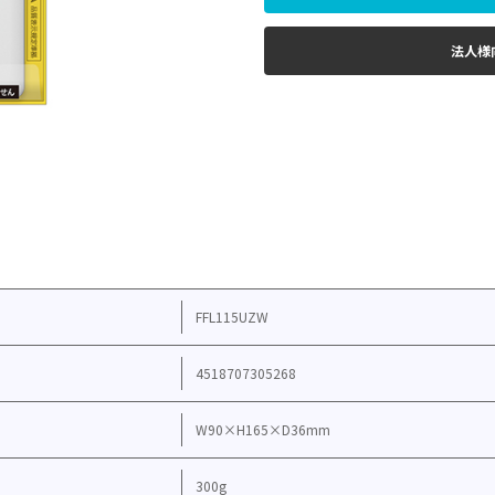
法人様
FFL115UZW
4518707305268
W90×H165×D36mm
300g