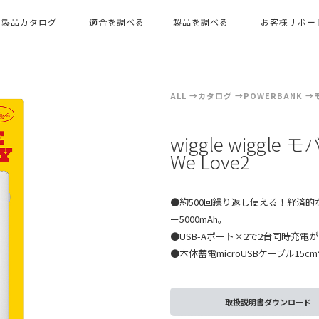
製品カタログ
適合を調べる
製品を調べる
お客様サポー
ALL
カタログ
POWERBANK
wiggle wiggle
We Love2
●約500回繰り返し使える！経済
ー5000mAh。
●USB-Aポート×2で2台同時充電
●本体蓄電microUSBケーブル15c
取扱説明書ダウンロード