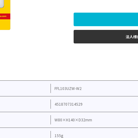
法人様
FFL103UZW-W2
4518707314529
W80×H140×D32mm
155g