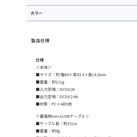
カラー
仕様
＜本体＞
■サイズ：約 幅64×⾼92.3×奥14.2mm
■重量：約111g
■⼊⼒定格：DC5V/2A
■出⼒定格：DC5V/2.4A
■材質：PC＋ABS他
＜蓄電⽤microUSBケーブル＞
■ケーブル⻑：約15cm
■重量：約9g