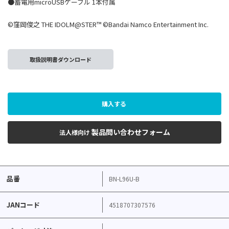
●蓄電用microUSBケーブル 1本付属
©窪岡俊之 THE IDOLM@STER™ ©Bandai Namco Entertainment Inc.
取扱説明書ダウンロード
購入する
製品問い合わせフォーム
法人様向け
品番
BN-L96U-B
JANコード
4518707307576