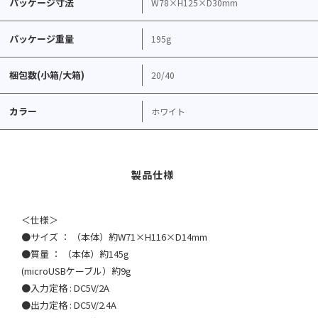
パッケージ寸法
W78×H125×D30mm
パッケージ重量
195g
梱包数(小箱/大箱)
20/40
カラー
ホワイト
＜仕様＞
●サイズ ： （本体）約W71×H116×D14mm
●質量 ： （本体）約145g
(microUSBケーブル）約9g
●入力定格 : DC5V/2A
●出力定格 : DC5V/2.4A