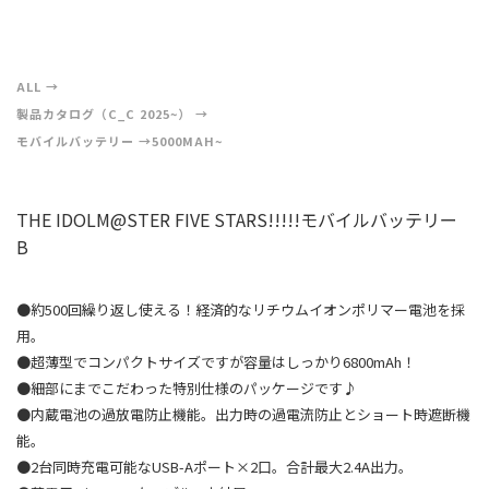
ALL
製品カタログ（C_C 2025~）
モバイルバッテリー
5000MAH~
THE IDOLM@STER FIVE STARS!!!!!モバイルバッテリー
B
●約500回繰り返し使える！経済的なリチウムイオンポリマー電池を採
用。
●超薄型でコンパクトサイズですが容量はしっかり6800mAh！
●細部にまでこだわった特別仕様のパッケージです♪
●内蔵電池の過放電防止機能。出力時の過電流防止とショート時遮断機
能。
●2台同時充電可能なUSB-Aポート×2口。合計最大2.4A出力。