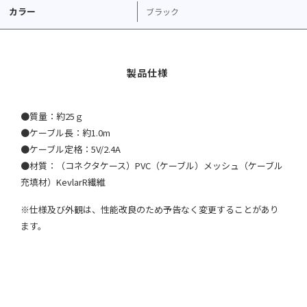
カラー
ブラック
●質量：約25ｇ
●ケーブル長：約1.0m
●ケーブル定格：5V/2.4A
●材質：（コネクタケース）PVC（ケーブル）メッシュ（ケーブル
充填材）KevlarR繊維
※仕様及び外観は、性能改良のため予告なく変更することがあり
ます。