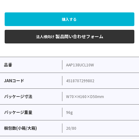
購入する
製品問い合わせフォーム
法人様向け
品番
AAP138UCL10W
JANコード
4518707299802
パッケージ寸法
W70×H160×D50mm
パッケージ重量
96g
梱包数(小箱/大箱)
20/80