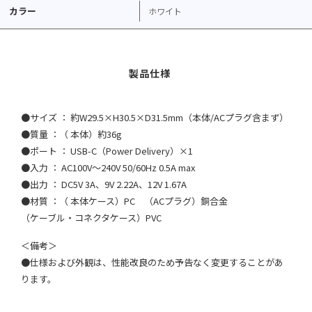
カラー
ホワイト
●サイズ ： 約W29.5×H30.5×D31.5mm（本体/ACプラグ含まず）
●質量 ：（ 本体）約36g
●ポート ： USB-C（Power Delivery）×1
●入力 ： AC100V～240V 50/60Hz 0.5A max
●出力 ： DC5V 3A、9V 2.22A、12V 1.67A
●材質 ：（ 本体ケース）PC （ACプラグ）銅合金
（ケーブル・コネクタケース）PVC
＜備考＞
●仕様および外観は、性能改良のため予告なく変更することがあ
ります。