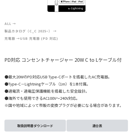
ALL
製品カタログ（C_C 2025~）
充電器
USB 充電器 (PD 対応)
PD対応 コンセントチャージャー 20W C to Lケーブル付
●最大20WのPD対応USB Type-Cポートを搭載したAC充電器。
●Type-C－Lightningケーブル（1m）を1本付属。
●過電流・過電圧保護機能を搭載した安全設計。
●海外でも使用できるAC100V～240V対応。
※国や地域によって市販の変換プラグが必要になる場合があります。
取扱説明書ダウンロード
適合表