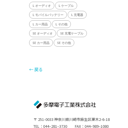
L オーディオ
L ケーブル
L モバイルバッテリー
L 充電器
L カー用品
L その他
SE オーディオ
SE 充電ケーブル
SE カー用品
SE その他
← 戻る
〒 251-0033 神奈川県川崎市麻生区栗木2-6-18
TEL：044–281–3730 FAX：044–989–1080