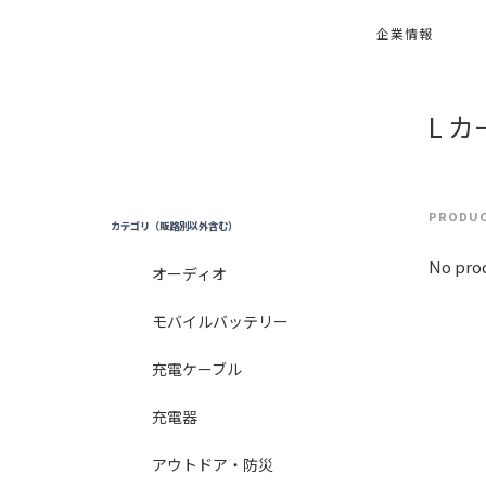
企業情報
L 
PRODUC
カテゴリ（販路別以外含む）
No prod
オーディオ
モバイルバッテリー
充電ケーブル
充電器
アウトドア・防災