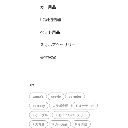
カー用品
PC周辺機器
ペット用品
スマホアクセサリー
美容家電
タグ
tama's
crevio
permier
petcozy
コラボ企画
F オーディオ
F ケーブル
F モバイルバッテリー
F 充電器
F カー用品
F その他