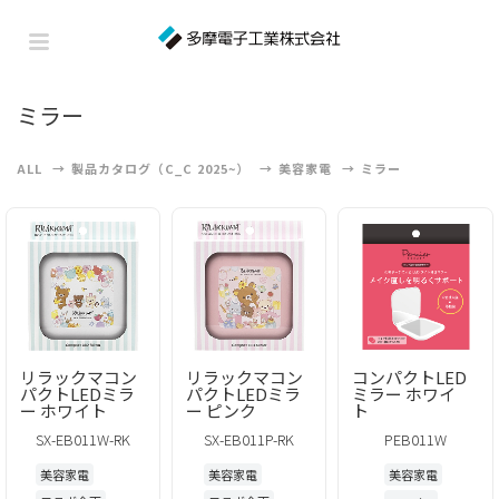
ミラー
ALL
製品カタログ（C_C 2025~）
美容家電
ミラー
リラックマコン
リラックマコン
コンパクトLED
パクトLEDミラ
パクトLEDミラ
ミラー ホワイ
ー ホワイト
ー ピンク
ト
SX-EB011W-RK
SX-EB011P-RK
PEB011W
美容家電
美容家電
美容家電