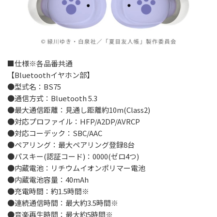
■仕様※各品番共通
【Bluetoothイヤホン部】
●型式名：BS75
●通信方式：Bluetooth 5.3
●最大通信距離：見通し距離約10m(Class2)
●対応プロファイル：HFP/A2DP/AVRCP
●対応コーデック：SBC/AAC
●ペアリング：最大ペアリング登録8台
●パスキー(認証コード)：0000(ゼロ4つ)
●内蔵電池：リチウムイオンポリマー電池
●内蔵電池容量：40mAh
●充電時間：約1.5時間※
●連続通信時間：最大約3.5時間※
●音楽再生時間：最大約5時間※