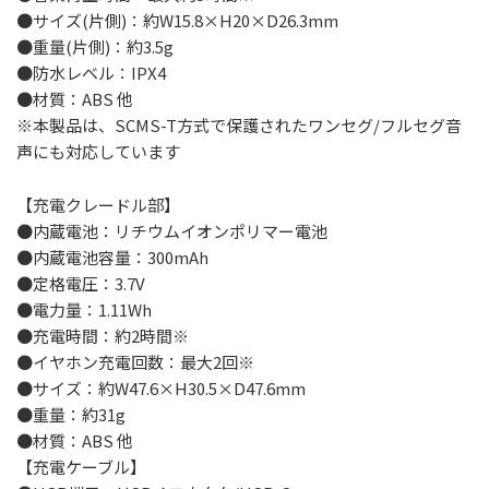
●サイズ(片側)：約W15.8×H20×D26.3mm
●重量(片側)：約3.5g
●防水レベル：IPX4
●材質：ABS 他
※本製品は、SCMS-T方式で保護されたワンセグ/フルセグ音
声にも対応しています
【充電クレードル部】
●内蔵電池：リチウムイオンポリマー電池
●内蔵電池容量：300mAh
●定格電圧：3.7V
●電力量：1.11Wh
●充電時間：約2時間※
●イヤホン充電回数：最大2回※
●サイズ：約W47.6×H30.5×D47.6mm
●重量：約31g
●材質：ABS 他
【充電ケーブル】