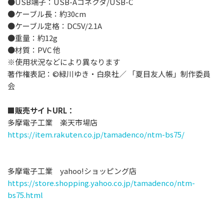
●USB端子：USB-Aコネクタ/USB-C
●ケーブル長：約30cm
●ケーブル定格：DC5V/2.1A
●重量：約12g
●材質：PVC 他
※使用状況などにより異なります
著作権表記：©緑川ゆき・⽩泉社／ 「夏⽬友⼈帳」制作委員
会
■販売サイトURL：
多摩電子工業 楽天市場店
https://item.rakuten.co.jp/tamadenco/ntm-bs75/
多摩電子工業 yahoo!ショッピング店
https://store.shopping.yahoo.co.jp/tamadenco/ntm-
bs75.html