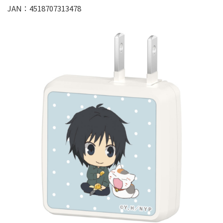
JAN：4518707313478