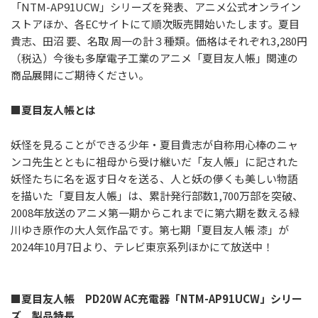
「NTM-AP91UCW」シリーズを発表、アニメ公式オンライン
ストアほか、各ECサイトにて順次販売開始いたします。夏目
貴志、田沼 要、名取 周一の計３種類。価格はそれぞれ3,280円
（税込）今後も多摩電子工業のアニメ「夏目友人帳」関連の
商品展開にご期待ください。
■
夏目友人帳とは
妖怪を見ることができる少年・夏目貴志が自称用心棒のニャ
ンコ先生とともに祖母から受け継いだ「友人帳」に記された
妖怪たちに名を返す日々を送る、人と妖の儚くも美しい物語
を描いた「夏目友人帳」は、累計発行部数1,700万部を突破、
2008年放送のアニメ第一期からこれまでに第六期を数える緑
川ゆき原作の大人気作品です。第七期「夏目友人帳 漆」が
2024年10月7日より、テレビ東京系列ほかにて放送中！
■
夏目友人帳 PD20W AC充電器「NTM-AP91UCW」シリー
ズ 製品特長