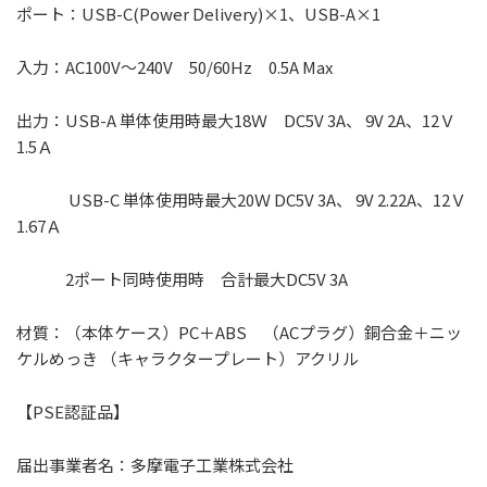
ポート：USB-C(Power Delivery)×1、USB-A×1
入力：AC100V～240V 50/60Hz 0.5A Max
出力：USB-A 単体使用時最大18Ｗ DC5V 3A、 9V 2A、12Ｖ
1.5Ａ
USB-C 単体使用時最大20Ｗ DC5V 3A、 9V 2.22A、12Ｖ
1.67Ａ
2ポート同時使用時 合計最大DC5V 3A
材質：（本体ケース）PC＋ABS （ACプラグ）銅合金＋ニッ
ケルめっき （キャラクタープレート）アクリル
【PSE認証品】
届出事業者名：多摩電子工業株式会社