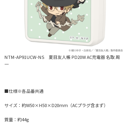
NTM-AP91UCW-NS 夏目友人帳 PD20W AC充電器 名取 周
一
■仕様※各品番共通
サイズ：約W50×H50×D20ｍｍ（ACプラグ含まず）
質量：約44g