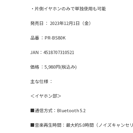
・⽚側イヤホンのみで単独使⽤も可能
発売⽇ ： 2023年12⽉1⽇（金）
品番 ：PR-BS80K
JAN：4518707310521
価格 ：5,980円(税込み)
主な仕様 ：
＜イヤホン部＞
■通信方式：Bluetooth 5.2
■⾳楽再⽣時間：最大約5.0時間（ノイズキャンセリ