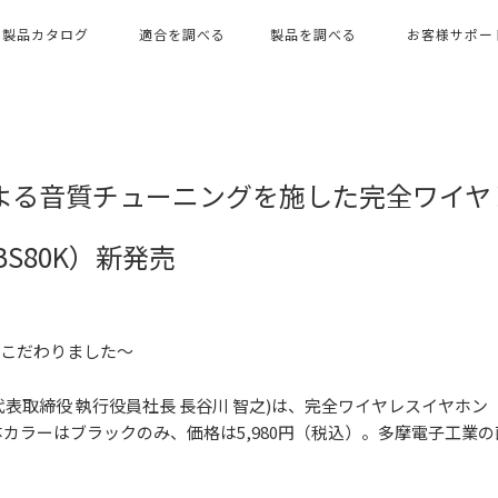
製品カタログ
適合を調べる
製品を調べる
お客様サポー
）による音質チューニングを施した完全ワイヤ
R-BS80K）新発売
音質にこだわりました～
役 執⾏役員社⻑ ⻑⾕川 智之)は、完全ワイヤレスイヤホン「Perm
。本体カラーはブラックのみ、価格は5,980円（税込）。多摩電子工