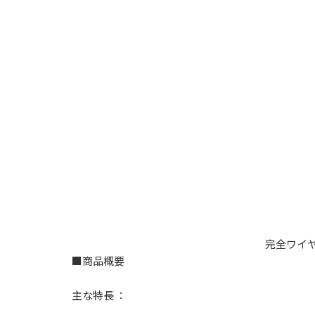
完全ワイヤレ
■商品概要
主な特⻑ ：