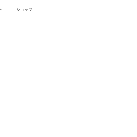
ト
ショップ