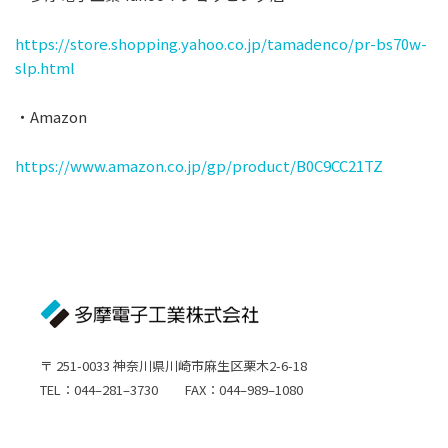
https://store.shopping.yahoo.co.jp/tamadenco/pr-bs70w-
slp.html
・Amazon
https://www.amazon.co.jp/gp/product/B0C9CC21TZ
〒 251-0033 神奈川県川崎市麻生区栗木2-6-18
TEL：044–281–3730 FAX：044–989–1080