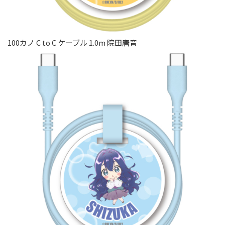
100カノ C to C ケーブル 1.0m 院田唐音