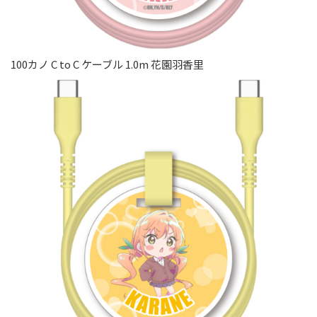
100カノ C to C ケーブル 1.0m 花園羽香里