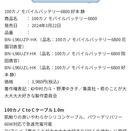
100カノ モバイルバッテリー6800 好本 静
商品名 ： 100カノ モバイルバッテリー6800
発売日 ： 2024年3月22日
品番 ：
BN-L96UZP-HK （品名：100カノ モバイルバッテリー6800 花
園羽香里）
BN-L96UZY-HK （品名：100カノ モバイルバッテリー6800 院
田唐音）
BN-L96UZL-HK （品名：100カノ モバイルバッテリー6800 好
本 静）
価格 ： 3,980円(税込)
著作権表記：©中村力斗・野澤ゆき子／集英社・君のことが大
大大大大好きな製作委員会
100カノ C to C ケーブル 1.0m
肌触りの良いやわらかシリコンケーブル、パワーデリバリー
60W対応で急速充電可能
TVアニメ『君のことが大大大大大好きな100人の彼女』に登場