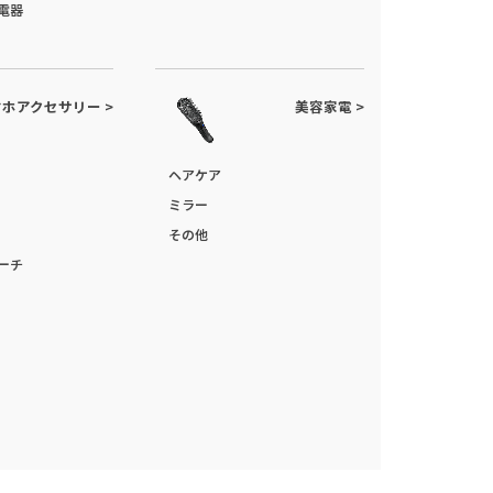
電器
ホアクセサリー >
美容家電 >
ヘアケア
ミラー
その他
ーチ