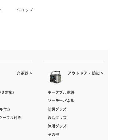
ト
ショップ
充電器 >
アウトドア・防災 >
PD 対応)
ポータブル電源
ソーラーパネル
ブル付き
防災グッズ
ケーブル付き
温活グッズ
涼活グッズ
その他