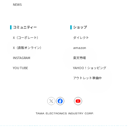
NEWS
コミュニティー
ショップ
X（コーポレート）
ダイレクト
X（直販オンライン）
amazon
INSTAGRAM
楽天市場
YOU TUBE
YAHOO！ショッピング
アウトレット準備中
enjoybet
enjoybet
enjoybet
enjoybet
holiganbet
betcio
enjoybet giriş
enjoybet
enjoybet giriş
enjoybet
artemisbet giriş
artemisbet
artemisbet giriş
artemisbet
lunabet giriş
lunabet
lunabet giriş
lunabet
betcio giriş
betcio
betcio giriş
betcio
jojobet giriş
jojobet
kavbet giriş
kavbet
artemisbet giriş
artemisbet
artemisbet giriş
artemisbet
matbet giriş
matbet
matbet giriş
matbet
kavbet giriş
kavbet
lunabet giriş
lunabet
Sekabet Giriş
Sekabet Giriş
Sekabet
casibom
jojobet
holiganbet
casibom
grandpashabet
jojobet
agb99
jojobet giriş