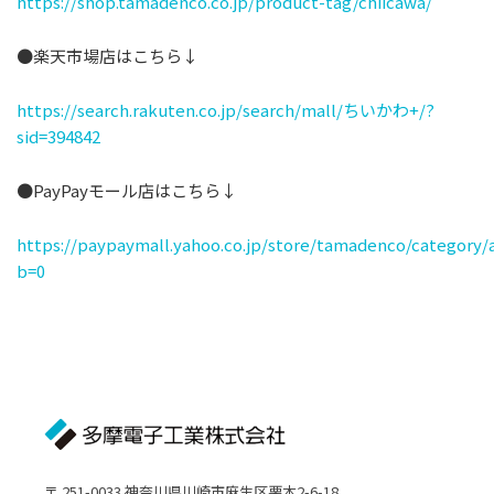
https://shop.tamadenco.co.jp/product-tag/chiicawa/
●楽天市場店はこちら↓
https://search.rakuten.co.jp/search/mall/ちいかわ+/?
sid=394842
●PayPayモール店はこちら↓
https://paypaymall.yahoo
.co.jp/store/tamadenco/category/
b=0
〒 251-0033 神奈川県川崎市麻生区栗木2-6-18