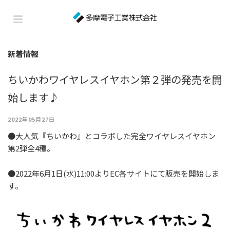
新着情報
ちいかわワイヤレスイヤホン第２弾の発売を開
始します♪
2022年05月27日
●大人気『ちいかわ』とコラボした完全ワイヤレスイヤホン
第2弾全4種。
●2022年6月1日(水)11:00よりEC各サイトにて販売を開始しま
す。