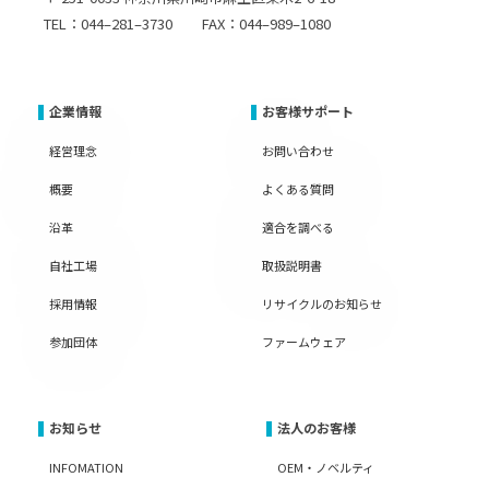
TEL：044–281–3730 FAX：044–989–1080
企業情報
お客様サポート
経営理念
お問い合わせ
概要
よくある質問
沿革
適合を調べる
自社工場
取扱説明書
採用情報
リサイクルのお知らせ
参加団体
ファームウェア
お知らせ
法人のお客様
INFOMATION
OEM・ノベルティ